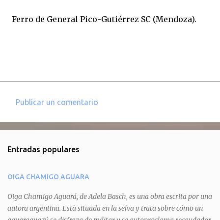
Ferro de General Pico-Gutiérrez SC (Mendoza).
Publicar un comentario
C
o
m
Entradas populares
e
n
OIGA CHAMIGO AGUARA
t
a
Oiga Chamigo Aguará, de Adela Basch, es una obra escrita por una
autora argentina. Està situada en la selva y trata sobre cómo un
r