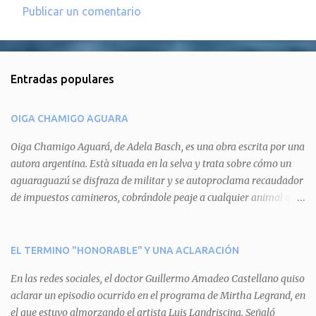
Publicar un comentario
C
o
m
Entradas populares
e
n
OIGA CHAMIGO AGUARA
t
a
Oiga Chamigo Aguará, de Adela Basch, es una obra escrita por una
autora argentina. Està situada en la selva y trata sobre cómo un
r
aguaraguazú se disfraza de militar y se autoproclama recaudador
i
de impuestos camineros, cobrándole peaje a cualquier animal que
o
pretenda circular por ahí. En primera instancia aparece Teteu, el
s
tero, quien cede a pagar dicho impuesto por el miedo que el
aguará le provoca. De igual manera pasa con Tatú, el armadillo.
EL TERMINO "HONORABLE" Y UNA ACLARACIÓN
Pero el tercer personaje, Mboí, la víbora, logra burlar la autoridad
En las redes sociales, el doctor Guillermo Amadeo Castellano quiso
del aguará y pasa sin pagar. Por último, Tui, la cotorra, deja
aclarar un episodio ocurrido en el programa de Mirtha Legrand, en
expuesta la mentira del aguará y arenga a los otros tres
el que estuvo almorzando el artista Luis Landriscina. Señaló