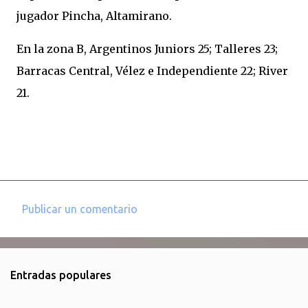
jugador Pincha, Altamirano.
En la zona B, Argentinos Juniors 25; Talleres 23;
Barracas Central, Vélez e Independiente 22; River
21.
Publicar un comentario
C
o
m
Entradas populares
e
n