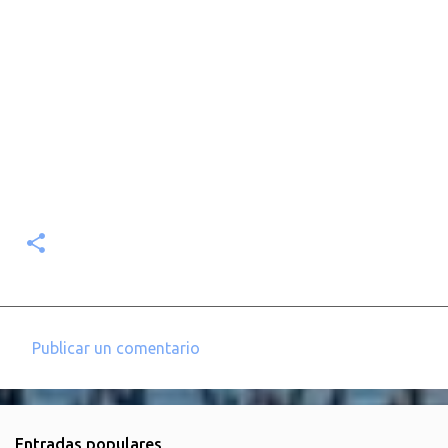
Publicar un comentario
C
o
m
Entradas populares