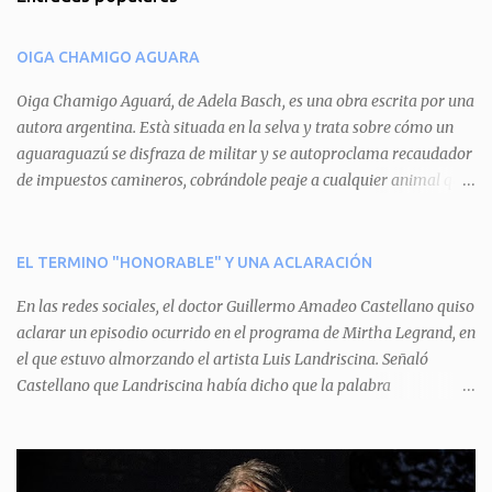
e
n
OIGA CHAMIGO AGUARA
t
a
Oiga Chamigo Aguará, de Adela Basch, es una obra escrita por una
autora argentina. Està situada en la selva y trata sobre cómo un
r
aguaraguazú se disfraza de militar y se autoproclama recaudador
i
de impuestos camineros, cobrándole peaje a cualquier animal que
o
pretenda circular por ahí. En primera instancia aparece Teteu, el
s
tero, quien cede a pagar dicho impuesto por el miedo que el
aguará le provoca. De igual manera pasa con Tatú, el armadillo.
EL TERMINO "HONORABLE" Y UNA ACLARACIÓN
Pero el tercer personaje, Mboí, la víbora, logra burlar la autoridad
En las redes sociales, el doctor Guillermo Amadeo Castellano quiso
del aguará y pasa sin pagar. Por último, Tui, la cotorra, deja
aclarar un episodio ocurrido en el programa de Mirtha Legrand, en
expuesta la mentira del aguará y arenga a los otros tres
el que estuvo almorzando el artista Luis Landriscina. Señaló
personajes a unirse para enfrentarlo. Finalmente, terminan por
Castellano que Landriscina había dicho que la palabra
quitarle el disfraz de militar, y el aguará huye despavorido al verse
"honorable" -por Honorable Cámara de Diputados, Honorable
perdido. La pieza se llevará a escena los sábados 7 y 14 de junio y el
Senado, etcétera- derivaba de ad honorem "porque se prestaba un
domingo 8 a las 17, con el elenco de Baobabs. Sin duda se trata de
servicio a la patria y debía ser sin remuneración". Agrega el letrado
una propuesta muy divertida con canciones en vivo, máscaras, una
que "todos enmudecieron en la mesa, pero por NO SABER.