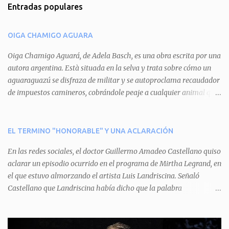
Entradas populares
e
n
OIGA CHAMIGO AGUARA
t
a
Oiga Chamigo Aguará, de Adela Basch, es una obra escrita por una
autora argentina. Està situada en la selva y trata sobre cómo un
r
aguaraguazú se disfraza de militar y se autoproclama recaudador
i
de impuestos camineros, cobrándole peaje a cualquier animal que
o
pretenda circular por ahí. En primera instancia aparece Teteu, el
s
tero, quien cede a pagar dicho impuesto por el miedo que el
aguará le provoca. De igual manera pasa con Tatú, el armadillo.
EL TERMINO "HONORABLE" Y UNA ACLARACIÓN
Pero el tercer personaje, Mboí, la víbora, logra burlar la autoridad
En las redes sociales, el doctor Guillermo Amadeo Castellano quiso
del aguará y pasa sin pagar. Por último, Tui, la cotorra, deja
aclarar un episodio ocurrido en el programa de Mirtha Legrand, en
expuesta la mentira del aguará y arenga a los otros tres
el que estuvo almorzando el artista Luis Landriscina. Señaló
personajes a unirse para enfrentarlo. Finalmente, terminan por
Castellano que Landriscina había dicho que la palabra
quitarle el disfraz de militar, y el aguará huye despavorido al verse
"honorable" -por Honorable Cámara de Diputados, Honorable
perdido. La pieza se llevará a escena los sábados 7 y 14 de junio y el
Senado, etcétera- derivaba de ad honorem "porque se prestaba un
domingo 8 a las 17, con el elenco de Baobabs. Sin duda se trata de
servicio a la patria y debía ser sin remuneración". Agrega el letrado
una propuesta muy divertida con canciones en vivo, máscaras, una