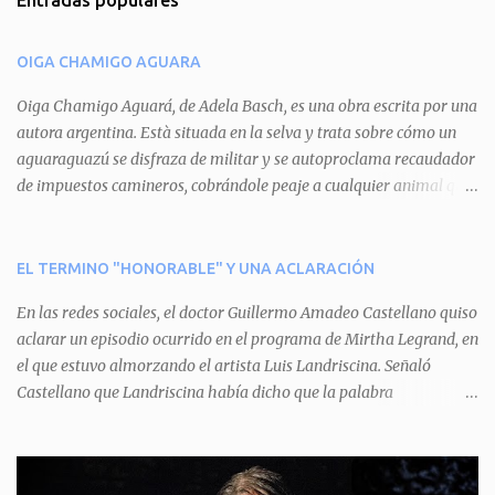
Entradas populares
e
n
OIGA CHAMIGO AGUARA
t
a
Oiga Chamigo Aguará, de Adela Basch, es una obra escrita por una
autora argentina. Està situada en la selva y trata sobre cómo un
r
aguaraguazú se disfraza de militar y se autoproclama recaudador
i
de impuestos camineros, cobrándole peaje a cualquier animal que
o
pretenda circular por ahí. En primera instancia aparece Teteu, el
s
tero, quien cede a pagar dicho impuesto por el miedo que el
aguará le provoca. De igual manera pasa con Tatú, el armadillo.
EL TERMINO "HONORABLE" Y UNA ACLARACIÓN
Pero el tercer personaje, Mboí, la víbora, logra burlar la autoridad
En las redes sociales, el doctor Guillermo Amadeo Castellano quiso
del aguará y pasa sin pagar. Por último, Tui, la cotorra, deja
aclarar un episodio ocurrido en el programa de Mirtha Legrand, en
expuesta la mentira del aguará y arenga a los otros tres
el que estuvo almorzando el artista Luis Landriscina. Señaló
personajes a unirse para enfrentarlo. Finalmente, terminan por
Castellano que Landriscina había dicho que la palabra
quitarle el disfraz de militar, y el aguará huye despavorido al verse
"honorable" -por Honorable Cámara de Diputados, Honorable
perdido. La pieza se llevará a escena los sábados 7 y 14 de junio y el
Senado, etcétera- derivaba de ad honorem "porque se prestaba un
domingo 8 a las 17, con el elenco de Baobabs. Sin duda se trata de
servicio a la patria y debía ser sin remuneración". Agrega el letrado
una propuesta muy divertida con canciones en vivo, máscaras, una