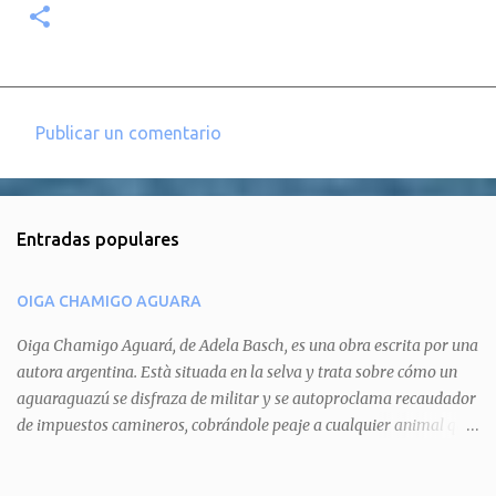
Publicar un comentario
C
o
m
Entradas populares
e
n
OIGA CHAMIGO AGUARA
t
a
Oiga Chamigo Aguará, de Adela Basch, es una obra escrita por una
autora argentina. Està situada en la selva y trata sobre cómo un
r
aguaraguazú se disfraza de militar y se autoproclama recaudador
i
de impuestos camineros, cobrándole peaje a cualquier animal que
o
pretenda circular por ahí. En primera instancia aparece Teteu, el
s
tero, quien cede a pagar dicho impuesto por el miedo que el