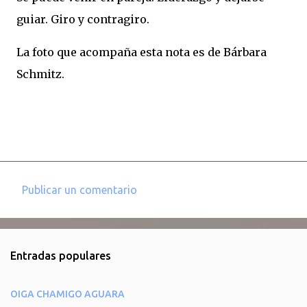
guiar. Giro y contragiro.
La foto que acompaña esta nota es de Bárbara
Schmitz.
Publicar un comentario
C
o
m
Entradas populares
e
n
OIGA CHAMIGO AGUARA
t