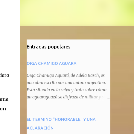
Entradas populares
OIGA CHAMIGO AGUARA
dato
Oiga Chamigo Aguará, de Adela Basch, es
una obra escrita por una autora argentina.
Està situada en la selva y trata sobre cómo
un aguaraguazú se disfraza de militar y se
ama,
autoproclama recaudador de impuestos
con
camineros, cobrándole peaje a cualquier
animal que pretenda circular por ahí. En
EL TERMINO "HONORABLE" Y UNA
primera instancia aparece Teteu, el tero,
ACLARACIÓN
quien cede a pagar dicho impuesto por el