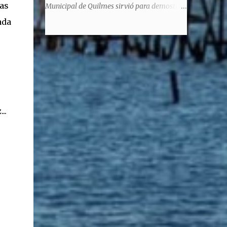
significaba de ninguna manera que era ad
sas
Municipal de Quilmes sirvió para demostrar
honorem, es decir, solo por el honor y no
la enorme capacidad de un actor de
ada
remunerativo. Algunos no cobraban
convertirse en un relator de la historia de
estipendio -depende el cargo- pero tenían
tantos inmigrantes que llegaron a la
importantísimos beneficios económicos".
Argentina para hacer la América. La
Siguie diciendo Castellano: "Los ...
historia, escrita por el propio protagonista y
Julio Molina -a la sazón director de la
pieza-, va contando la vida del Galego, que
llegó al país y que trabajando fue quemando
..
etapas, esforzándose a puro pulmón. Pero
también está lo vivido en su España natal,
con el tema de la guerra civil que sufrió la
familia y tuvo la grieta que instaló el
generalisimo Franco con una enorme cuota
de torturas, persecución, secuestros,
prisiones. El dolor vivido en carne propia y
trasladado a la piel, para contar todo lo
padecido. El relato tiene morriña, saudades,
el canto a Galicia, tierra de los padres y