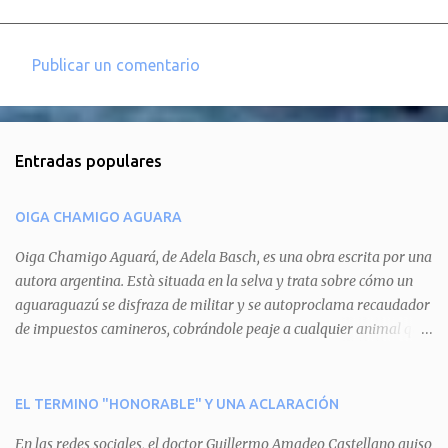
Publicar un comentario
C
o
m
Entradas populares
e
n
OIGA CHAMIGO AGUARA
t
a
Oiga Chamigo Aguará, de Adela Basch, es una obra escrita por una
autora argentina. Està situada en la selva y trata sobre cómo un
r
aguaraguazú se disfraza de militar y se autoproclama recaudador
i
de impuestos camineros, cobrándole peaje a cualquier animal que
o
pretenda circular por ahí. En primera instancia aparece Teteu, el
s
tero, quien cede a pagar dicho impuesto por el miedo que el
aguará le provoca. De igual manera pasa con Tatú, el armadillo.
EL TERMINO "HONORABLE" Y UNA ACLARACIÓN
Pero el tercer personaje, Mboí, la víbora, logra burlar la autoridad
En las redes sociales, el doctor Guillermo Amadeo Castellano quiso