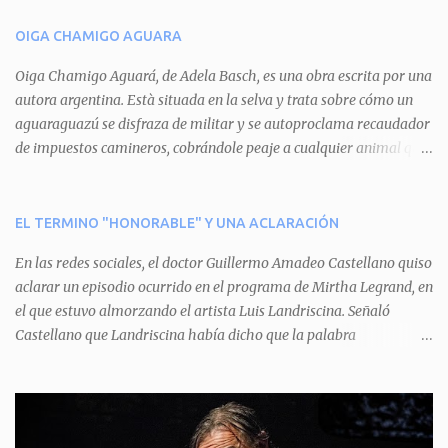
n
OIGA CHAMIGO AGUARA
t
a
Oiga Chamigo Aguará, de Adela Basch, es una obra escrita por una
autora argentina. Està situada en la selva y trata sobre cómo un
r
aguaraguazú se disfraza de militar y se autoproclama recaudador
i
de impuestos camineros, cobrándole peaje a cualquier animal que
o
pretenda circular por ahí. En primera instancia aparece Teteu, el
s
tero, quien cede a pagar dicho impuesto por el miedo que el
aguará le provoca. De igual manera pasa con Tatú, el armadillo.
EL TERMINO "HONORABLE" Y UNA ACLARACIÓN
Pero el tercer personaje, Mboí, la víbora, logra burlar la autoridad
En las redes sociales, el doctor Guillermo Amadeo Castellano quiso
del aguará y pasa sin pagar. Por último, Tui, la cotorra, deja
aclarar un episodio ocurrido en el programa de Mirtha Legrand, en
expuesta la mentira del aguará y arenga a los otros tres
el que estuvo almorzando el artista Luis Landriscina. Señaló
personajes a unirse para enfrentarlo. Finalmente, terminan por
Castellano que Landriscina había dicho que la palabra
quitarle el disfraz de militar, y el aguará huye despavorido al verse
"honorable" -por Honorable Cámara de Diputados, Honorable
perdido. La pieza se llevará a escena los sábados 7 y 14 de junio y el
Senado, etcétera- derivaba de ad honorem "porque se prestaba un
domingo 8 a las 17, con el elenco de Baobabs. Sin duda se trata de
servicio a la patria y debía ser sin remuneración". Agrega el letrado
una propuesta muy divertida con canciones en vivo, máscaras, una
que "todos enmudecieron en la mesa, pero por NO SABER.
fabulosa historia y un cla...