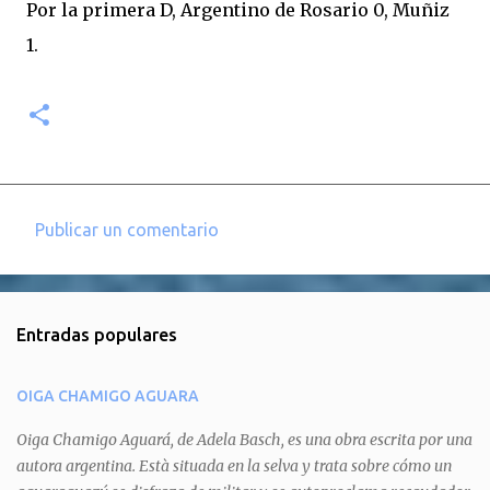
Por la primera D, Argentino de Rosario 0, Muñiz
1.
Publicar un comentario
C
o
m
Entradas populares
e
n
OIGA CHAMIGO AGUARA
t
a
Oiga Chamigo Aguará, de Adela Basch, es una obra escrita por una
autora argentina. Està situada en la selva y trata sobre cómo un
r