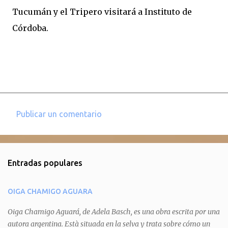
Tucumán y el Tripero visitará a Instituto de
Córdoba.
Publicar un comentario
C
o
m
Entradas populares
e
n
OIGA CHAMIGO AGUARA
t
a
Oiga Chamigo Aguará, de Adela Basch, es una obra escrita por una
autora argentina. Està situada en la selva y trata sobre cómo un
r