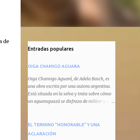
a de
Entradas populares
OIGA CHAMIGO AGUARA
Oiga Chamigo Aguará, de Adela Basch, es
una obra escrita por una autora argentina.
Està situada en la selva y trata sobre cómo
un aguaraguazú se disfraza de militar y se
autoproclama recaudador de impuestos
camineros, cobrándole peaje a cualquier
animal que pretenda circular por ahí. En
EL TERMINO "HONORABLE" Y UNA
primera instancia aparece Teteu, el tero,
ACLARACIÓN
quien cede a pagar dicho impuesto por el