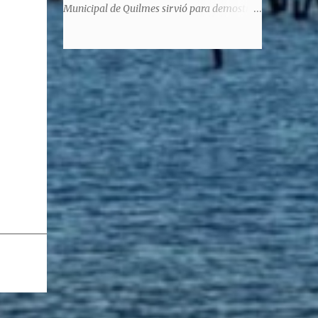
significaba de ninguna manera que era ad
Municipal de Quilmes sirvió para demostrar
honorem, es decir, solo por el honor y no
la enorme capacidad de un actor de
remunerativo. Algunos no cobraban
convertirse en un relator de la historia de
estipendio -depende el cargo- pero tenían
tantos inmigrantes que llegaron a la
importantísimos beneficios económicos".
Argentina para hacer la América. La
Siguie diciendo Castellano: "Los ...
historia, escrita por el propio protagonista y
Julio Molina -a la sazón director de la
pieza-, va contando la vida del Galego, que
llegó al país y que trabajando fue quemando
etapas, esforzándose a puro pulmón. Pero
también está lo vivido en su España natal,
con el tema de la guerra civil que sufrió la
familia y tuvo la grieta que instaló el
generalisimo Franco con una enorme cuota
de torturas, persecución, secuestros,
prisiones. El dolor vivido en carne propia y
trasladado a la piel, para contar todo lo
padecido. El relato tiene morriña, saudades,
el canto a Galicia, tierra de los padres y