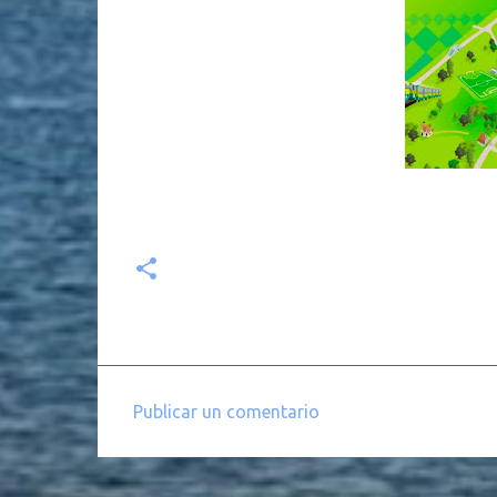
Publicar un comentario
C
o