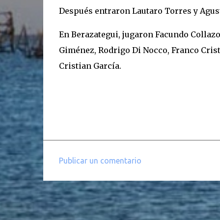
Después entraron Lautaro Torres y Agust
En Berazategui, jugaron Facundo Collaz
Giménez, Rodrigo Di Nocco, Franco Crist
Cristian García.
Publicar un comentario
C
o
m
e