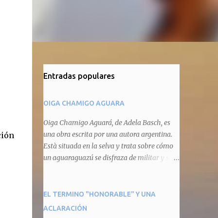
Entradas populares
OIGA CHAMIGO AGUARA
Oiga Chamigo Aguará, de Adela Basch, es
una obra escrita por una autora argentina.
ción
Està situada en la selva y trata sobre cómo
un aguaraguazú se disfraza de militar y se
autoproclama recaudador de impuestos
camineros, cobrándole peaje a cualquier
animal que pretenda circular por ahí. En
EL TERMINO "HONORABLE" Y UNA
primera instancia aparece Teteu, el tero,
ACLARACIÓN
quien cede a pagar dicho impuesto por el