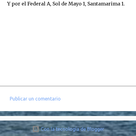
Y por el Federal A, Sol de Mayo 1, Santamarima 1.
Publicar un comentario
C
o
m
Con la tecnología de Blogger
e