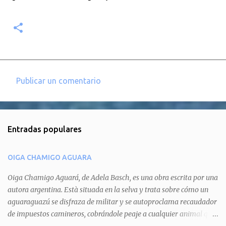
Publicar un comentario
C
o
m
Entradas populares
e
n
OIGA CHAMIGO AGUARA
t
a
Oiga Chamigo Aguará, de Adela Basch, es una obra escrita por una
autora argentina. Està situada en la selva y trata sobre cómo un
r
aguaraguazú se disfraza de militar y se autoproclama recaudador
i
de impuestos camineros, cobrándole peaje a cualquier animal que
o