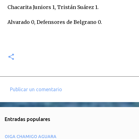
Chacarita Juniors 1, Tristán Suárez 1.
Alvarado 0, Defensores de Belgrano 0.
Publicar un comentario
C
o
m
Entradas populares
e
n
OIGA CHAMIGO AGUARA