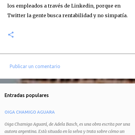
los empleados a través de Linkedin, porque en
Twitter la gente busca rentabilidad y no simpatía.
Publicar un comentario
C
o
m
Entradas populares
e
n
OIGA CHAMIGO AGUARA
t
a
Oiga Chamigo Aguará, de Adela Basch, es una obra escrita por una
autora argentina. Està situada en la selva y trata sobre cómo un
r