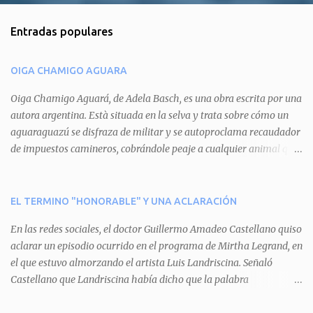
o
m
Entradas populares
e
n
OIGA CHAMIGO AGUARA
t
a
Oiga Chamigo Aguará, de Adela Basch, es una obra escrita por una
autora argentina. Està situada en la selva y trata sobre cómo un
r
aguaraguazú se disfraza de militar y se autoproclama recaudador
i
de impuestos camineros, cobrándole peaje a cualquier animal que
o
pretenda circular por ahí. En primera instancia aparece Teteu, el
s
tero, quien cede a pagar dicho impuesto por el miedo que el
aguará le provoca. De igual manera pasa con Tatú, el armadillo.
EL TERMINO "HONORABLE" Y UNA ACLARACIÓN
Pero el tercer personaje, Mboí, la víbora, logra burlar la autoridad
En las redes sociales, el doctor Guillermo Amadeo Castellano quiso
del aguará y pasa sin pagar. Por último, Tui, la cotorra, deja
aclarar un episodio ocurrido en el programa de Mirtha Legrand, en
expuesta la mentira del aguará y arenga a los otros tres
el que estuvo almorzando el artista Luis Landriscina. Señaló
personajes a unirse para enfrentarlo. Finalmente, terminan por
Castellano que Landriscina había dicho que la palabra
quitarle el disfraz de militar, y el aguará huye despavorido al verse
"honorable" -por Honorable Cámara de Diputados, Honorable
perdido. La pieza se llevará a escena los sábados 7 y 14 de junio y el