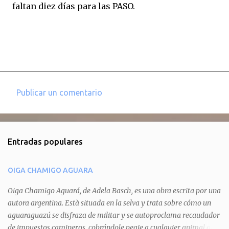
faltan diez días para las PASO.
Publicar un comentario
C
o
m
Entradas populares
e
n
OIGA CHAMIGO AGUARA
t
a
Oiga Chamigo Aguará, de Adela Basch, es una obra escrita por una
autora argentina. Està situada en la selva y trata sobre cómo un
r
aguaraguazú se disfraza de militar y se autoproclama recaudador
i
de impuestos camineros, cobrándole peaje a cualquier animal que