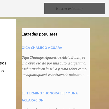
Entradas populares
OIGA CHAMIGO AGUARA
Oiga Chamigo Aguará, de Adela Basch, es
sos.
una obra escrita por una autora argentina.
Està situada en la selva y trata sobre cómo
os
un aguaraguazú se disfraza de militar y se
autoproclama recaudador de impuestos
camineros, cobrándole peaje a cualquier
animal que pretenda circular por ahí. En
EL TERMINO "HONORABLE" Y UNA
primera instancia aparece Teteu, el tero,
ACLARACIÓN
quien cede a pagar dicho impuesto por el