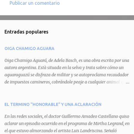
Publicar un comentario
C
o
m
Entradas populares
e
n
OIGA CHAMIGO AGUARA
t
a
Oiga Chamigo Aguará, de Adela Basch, es una obra escrita por una
autora argentina. Està situada en la selva y trata sobre cómo un
r
aguaraguazú se disfraza de militar y se autoproclama recaudador
i
de impuestos camineros, cobrándole peaje a cualquier animal que
o
pretenda circular por ahí. En primera instancia aparece Teteu, el
s
tero, quien cede a pagar dicho impuesto por el miedo que el
aguará le provoca. De igual manera pasa con Tatú, el armadillo.
EL TERMINO "HONORABLE" Y UNA ACLARACIÓN
Pero el tercer personaje, Mboí, la víbora, logra burlar la autoridad
En las redes sociales, el doctor Guillermo Amadeo Castellano quiso
del aguará y pasa sin pagar. Por último, Tui, la cotorra, deja
aclarar un episodio ocurrido en el programa de Mirtha Legrand, en
expuesta la mentira del aguará y arenga a los otros tres
el que estuvo almorzando el artista Luis Landriscina. Señaló
personajes a unirse para enfrentarlo. Finalmente, terminan por