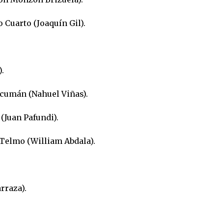
Cuarto (Joaquín Gil).
.
ucumán (Nahuel Viñas).
(Juan Pafundi).
Telmo (William Abdala).
.
rraza).