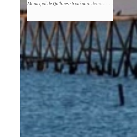
significaba de ninguna manera que era ad
Municipal de Quilmes sirvió para demostrar
honorem, es decir, solo por el honor y no
la enorme capacidad de un actor de
remunerativo. Algunos no cobraban
convertirse en un relator de la historia de
estipendio -depende el cargo- pero tenían
tantos inmigrantes que llegaron a la
importantísimos beneficios económicos".
Argentina para hacer la América. La
Siguie diciendo Castellano: "Los ...
historia, escrita por el propio protagonista y
Julio Molina -a la sazón director de la
pieza-, va contando la vida del Galego, que
llegó al país y que trabajando fue quemando
etapas, esforzándose a puro pulmón. Pero
también está lo vivido en su España natal,
con el tema de la guerra civil que sufrió la
familia y tuvo la grieta que instaló el
generalisimo Franco con una enorme cuota
de torturas, persecución, secuestros,
prisiones. El dolor vivido en carne propia y
trasladado a la piel, para contar todo lo
padecido. El relato tiene morriña, saudades,
el canto a Galicia, tierra de los padres y