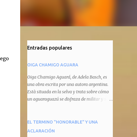
Entradas populares
iego
OIGA CHAMIGO AGUARA
Oiga Chamigo Aguará, de Adela Basch, es
una obra escrita por una autora argentina.
Està situada en la selva y trata sobre cómo
un aguaraguazú se disfraza de militar y se
autoproclama recaudador de impuestos
camineros, cobrándole peaje a cualquier
animal que pretenda circular por ahí. En
EL TERMINO "HONORABLE" Y UNA
primera instancia aparece Teteu, el tero,
ACLARACIÓN
quien cede a pagar dicho impuesto por el