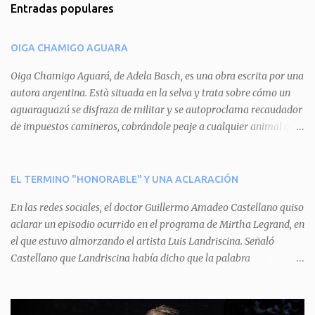
Entradas populares
e
n
OIGA CHAMIGO AGUARA
t
a
Oiga Chamigo Aguará, de Adela Basch, es una obra escrita por una
autora argentina. Està situada en la selva y trata sobre cómo un
r
aguaraguazú se disfraza de militar y se autoproclama recaudador
i
de impuestos camineros, cobrándole peaje a cualquier animal que
o
pretenda circular por ahí. En primera instancia aparece Teteu, el
s
tero, quien cede a pagar dicho impuesto por el miedo que el
aguará le provoca. De igual manera pasa con Tatú, el armadillo.
EL TERMINO "HONORABLE" Y UNA ACLARACIÓN
Pero el tercer personaje, Mboí, la víbora, logra burlar la autoridad
En las redes sociales, el doctor Guillermo Amadeo Castellano quiso
del aguará y pasa sin pagar. Por último, Tui, la cotorra, deja
aclarar un episodio ocurrido en el programa de Mirtha Legrand, en
expuesta la mentira del aguará y arenga a los otros tres
el que estuvo almorzando el artista Luis Landriscina. Señaló
personajes a unirse para enfrentarlo. Finalmente, terminan por
Castellano que Landriscina había dicho que la palabra
quitarle el disfraz de militar, y el aguará huye despavorido al verse
"honorable" -por Honorable Cámara de Diputados, Honorable
perdido. La pieza se llevará a escena los sábados 7 y 14 de junio y el
Senado, etcétera- derivaba de ad honorem "porque se prestaba un
domingo 8 a las 17, con el elenco de Baobabs. Sin duda se trata de
servicio a la patria y debía ser sin remuneración". Agrega el letrado
una propuesta muy divertida con canciones en vivo, máscaras, una