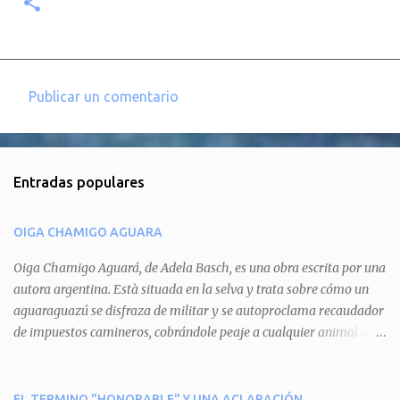
Publicar un comentario
C
o
m
Entradas populares
e
n
OIGA CHAMIGO AGUARA
t
a
Oiga Chamigo Aguará, de Adela Basch, es una obra escrita por una
autora argentina. Està situada en la selva y trata sobre cómo un
r
aguaraguazú se disfraza de militar y se autoproclama recaudador
i
de impuestos camineros, cobrándole peaje a cualquier animal que
o
pretenda circular por ahí. En primera instancia aparece Teteu, el
s
tero, quien cede a pagar dicho impuesto por el miedo que el
aguará le provoca. De igual manera pasa con Tatú, el armadillo.
EL TERMINO "HONORABLE" Y UNA ACLARACIÓN