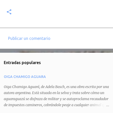
Publicar un comentario
C
o
m
Entradas populares
e
n
OIGA CHAMIGO AGUARA
t
a
Oiga Chamigo Aguará, de Adela Basch, es una obra escrita por una
autora argentina. Està situada en la selva y trata sobre cómo un
r
aguaraguazú se disfraza de militar y se autoproclama recaudador
i
de impuestos camineros, cobrándole peaje a cualquier animal que
o
pretenda circular por ahí. En primera instancia aparece Teteu, el