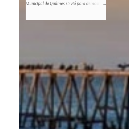
significaba de ninguna manera que era ad
Municipal de Quilmes sirvió para demostrar
honorem, es decir, solo por el honor y no
la enorme capacidad de un actor de
remunerativo. Algunos no cobraban
convertirse en un relator de la historia de
estipendio -depende el cargo- pero tenían
tantos inmigrantes que llegaron a la
importantísimos beneficios económicos".
Argentina para hacer la América. La
Siguie diciendo Castellano: "Los ...
historia, escrita por el propio protagonista y
Julio Molina -a la sazón director de la
pieza-, va contando la vida del Galego, que
llegó al país y que trabajando fue quemando
etapas, esforzándose a puro pulmón. Pero
también está lo vivido en su España natal,
con el tema de la guerra civil que sufrió la
familia y tuvo la grieta que instaló el
generalisimo Franco con una enorme cuota
de torturas, persecución, secuestros,
prisiones. El dolor vivido en carne propia y
trasladado a la piel, para contar todo lo
padecido. El relato tiene morriña, saudades,
el canto a Galicia, tierra de los padres y