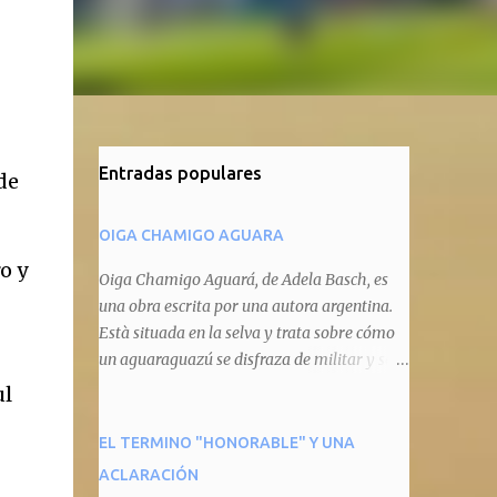
Entradas populares
de
OIGA CHAMIGO AGUARA
o y
Oiga Chamigo Aguará, de Adela Basch, es
una obra escrita por una autora argentina.
Està situada en la selva y trata sobre cómo
un aguaraguazú se disfraza de militar y se
autoproclama recaudador de impuestos
ul
camineros, cobrándole peaje a cualquier
animal que pretenda circular por ahí. En
EL TERMINO "HONORABLE" Y UNA
primera instancia aparece Teteu, el tero,
ACLARACIÓN
quien cede a pagar dicho impuesto por el