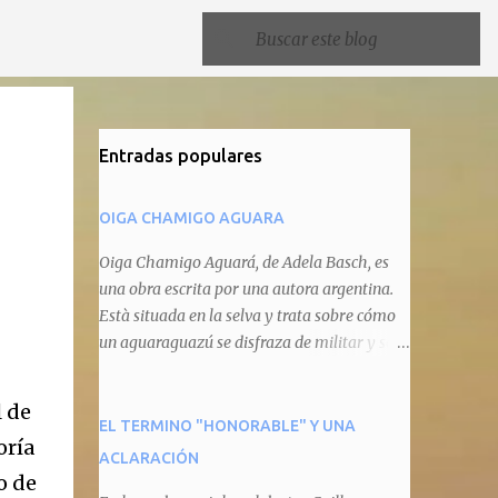
Entradas populares
OIGA CHAMIGO AGUARA
Oiga Chamigo Aguará, de Adela Basch, es
una obra escrita por una autora argentina.
Està situada en la selva y trata sobre cómo
un aguaraguazú se disfraza de militar y se
autoproclama recaudador de impuestos
camineros, cobrándole peaje a cualquier
l de
animal que pretenda circular por ahí. En
EL TERMINO "HONORABLE" Y UNA
oría
primera instancia aparece Teteu, el tero,
ACLARACIÓN
quien cede a pagar dicho impuesto por el
o de