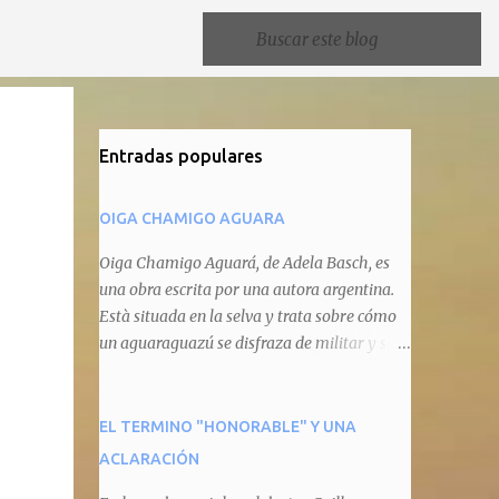
Entradas populares
OIGA CHAMIGO AGUARA
Oiga Chamigo Aguará, de Adela Basch, es
una obra escrita por una autora argentina.
Està situada en la selva y trata sobre cómo
un aguaraguazú se disfraza de militar y se
autoproclama recaudador de impuestos
camineros, cobrándole peaje a cualquier
animal que pretenda circular por ahí. En
EL TERMINO "HONORABLE" Y UNA
primera instancia aparece Teteu, el tero,
ACLARACIÓN
quien cede a pagar dicho impuesto por el