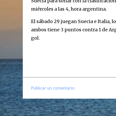
Suecia para soñar con la clasificación
miércoles a las 4, hora argentina.
El sábado 29 juegan Suecia e Italia, 
ambos tiene 3 puntos contra 1 de Arg
gol.
Publicar un comentario
C
o
m
e