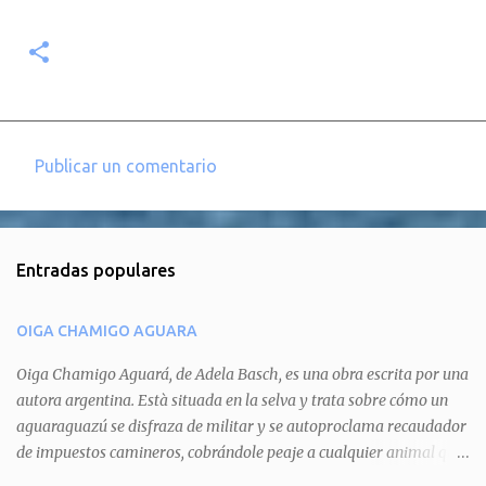
Publicar un comentario
C
o
m
Entradas populares
e
n
OIGA CHAMIGO AGUARA
t
a
Oiga Chamigo Aguará, de Adela Basch, es una obra escrita por una
autora argentina. Està situada en la selva y trata sobre cómo un
r
aguaraguazú se disfraza de militar y se autoproclama recaudador
i
de impuestos camineros, cobrándole peaje a cualquier animal que
o
pretenda circular por ahí. En primera instancia aparece Teteu, el