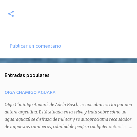
Publicar un comentario
C
o
m
Entradas populares
e
n
OIGA CHAMIGO AGUARA
t
a
Oiga Chamigo Aguará, de Adela Basch, es una obra escrita por una
autora argentina. Està situada en la selva y trata sobre cómo un
r
aguaraguazú se disfraza de militar y se autoproclama recaudador
i
de impuestos camineros, cobrándole peaje a cualquier animal que
o
pretenda circular por ahí. En primera instancia aparece Teteu, el