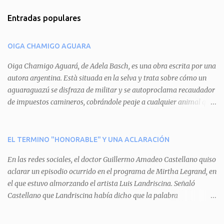
m
Entradas populares
e
n
OIGA CHAMIGO AGUARA
t
a
Oiga Chamigo Aguará, de Adela Basch, es una obra escrita por una
autora argentina. Està situada en la selva y trata sobre cómo un
r
aguaraguazú se disfraza de militar y se autoproclama recaudador
i
de impuestos camineros, cobrándole peaje a cualquier animal que
o
pretenda circular por ahí. En primera instancia aparece Teteu, el
s
tero, quien cede a pagar dicho impuesto por el miedo que el
aguará le provoca. De igual manera pasa con Tatú, el armadillo.
EL TERMINO "HONORABLE" Y UNA ACLARACIÓN
Pero el tercer personaje, Mboí, la víbora, logra burlar la autoridad
En las redes sociales, el doctor Guillermo Amadeo Castellano quiso
del aguará y pasa sin pagar. Por último, Tui, la cotorra, deja
aclarar un episodio ocurrido en el programa de Mirtha Legrand, en
expuesta la mentira del aguará y arenga a los otros tres
el que estuvo almorzando el artista Luis Landriscina. Señaló
personajes a unirse para enfrentarlo. Finalmente, terminan por
Castellano que Landriscina había dicho que la palabra
quitarle el disfraz de militar, y el aguará huye despavorido al verse
"honorable" -por Honorable Cámara de Diputados, Honorable
perdido. La pieza se llevará a escena los sábados 7 y 14 de junio y el
Senado, etcétera- derivaba de ad honorem "porque se prestaba un
domingo 8 a las 17, con el elenco de Baobabs. Sin duda se trata de