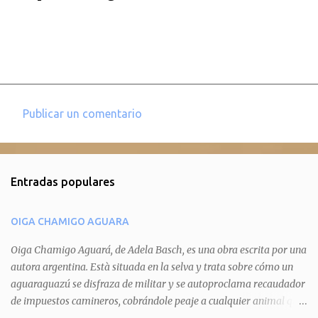
Publicar un comentario
C
o
m
Entradas populares
e
n
OIGA CHAMIGO AGUARA
t
a
Oiga Chamigo Aguará, de Adela Basch, es una obra escrita por una
autora argentina. Està situada en la selva y trata sobre cómo un
r
aguaraguazú se disfraza de militar y se autoproclama recaudador
i
de impuestos camineros, cobrándole peaje a cualquier animal que
o