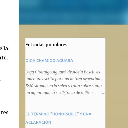
Entradas populares
e la
nte,
OIGA CHAMIGO AGUARA
Oiga Chamigo Aguará, de Adela Basch, es
una obra escrita por una autora argentina.
-
Està situada en la selva y trata sobre cómo
un aguaraguazú se disfraza de militar y se
autoproclama recaudador de impuestos
o
camineros, cobrándole peaje a cualquier
ntes
animal que pretenda circular por ahí. En
EL TERMINO "HONORABLE" Y UNA
primera instancia aparece Teteu, el tero,
ACLARACIÓN
quien cede a pagar dicho impuesto por el