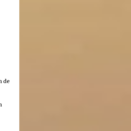
ancestros que llegaron a integrar la inmensa
masa de inmigrantes que ar...
n de
n