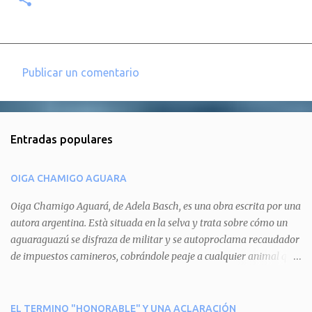
Publicar un comentario
C
o
m
Entradas populares
e
n
OIGA CHAMIGO AGUARA
t
a
Oiga Chamigo Aguará, de Adela Basch, es una obra escrita por una
autora argentina. Està situada en la selva y trata sobre cómo un
r
aguaraguazú se disfraza de militar y se autoproclama recaudador
i
de impuestos camineros, cobrándole peaje a cualquier animal que
o
pretenda circular por ahí. En primera instancia aparece Teteu, el
s
tero, quien cede a pagar dicho impuesto por el miedo que el
aguará le provoca. De igual manera pasa con Tatú, el armadillo.
EL TERMINO "HONORABLE" Y UNA ACLARACIÓN