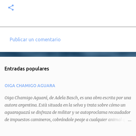
Publicar un comentario
C
o
m
Entradas populares
e
n
OIGA CHAMIGO AGUARA
t
a
Oiga Chamigo Aguará, de Adela Basch, es una obra escrita por una
autora argentina. Està situada en la selva y trata sobre cómo un
r
aguaraguazú se disfraza de militar y se autoproclama recaudador
i
de impuestos camineros, cobrándole peaje a cualquier animal que
o
pretenda circular por ahí. En primera instancia aparece Teteu, el
s
tero, quien cede a pagar dicho impuesto por el miedo que el