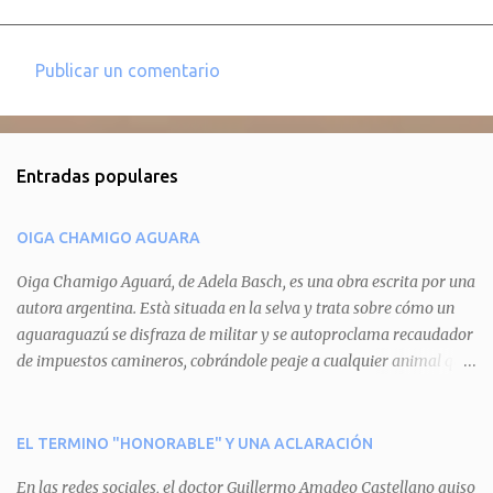
Publicar un comentario
C
o
m
Entradas populares
e
n
OIGA CHAMIGO AGUARA
t
a
Oiga Chamigo Aguará, de Adela Basch, es una obra escrita por una
autora argentina. Està situada en la selva y trata sobre cómo un
r
aguaraguazú se disfraza de militar y se autoproclama recaudador
i
de impuestos camineros, cobrándole peaje a cualquier animal que
o
pretenda circular por ahí. En primera instancia aparece Teteu, el
s
tero, quien cede a pagar dicho impuesto por el miedo que el
aguará le provoca. De igual manera pasa con Tatú, el armadillo.
EL TERMINO "HONORABLE" Y UNA ACLARACIÓN
Pero el tercer personaje, Mboí, la víbora, logra burlar la autoridad
En las redes sociales, el doctor Guillermo Amadeo Castellano quiso