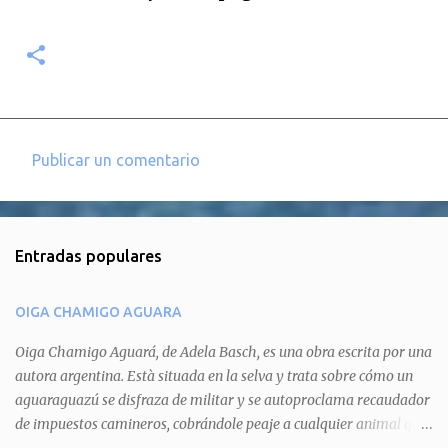
Publicar un comentario
C
o
m
Entradas populares
e
n
OIGA CHAMIGO AGUARA
t
a
Oiga Chamigo Aguará, de Adela Basch, es una obra escrita por una
autora argentina. Està situada en la selva y trata sobre cómo un
r
aguaraguazú se disfraza de militar y se autoproclama recaudador
i
de impuestos camineros, cobrándole peaje a cualquier animal que
o