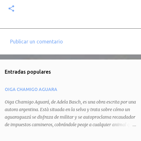
Publicar un comentario
C
o
m
Entradas populares
e
n
OIGA CHAMIGO AGUARA
t
a
Oiga Chamigo Aguará, de Adela Basch, es una obra escrita por una
autora argentina. Està situada en la selva y trata sobre cómo un
r
aguaraguazú se disfraza de militar y se autoproclama recaudador
i
de impuestos camineros, cobrándole peaje a cualquier animal que
o
pretenda circular por ahí. En primera instancia aparece Teteu, el
s
tero, quien cede a pagar dicho impuesto por el miedo que el