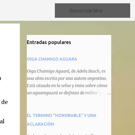
Entradas populares
OIGA CHAMIGO AGUARA
Oiga Chamigo Aguará, de Adela Basch, es
a
una obra escrita por una autora argentina.
Està situada en la selva y trata sobre cómo
un aguaraguazú se disfraza de militar y se
autoproclama recaudador de impuestos
 de
camineros, cobrándole peaje a cualquier
animal que pretenda circular por ahí. En
EL TERMINO "HONORABLE" Y UNA
al
primera instancia aparece Teteu, el tero,
ACLARACIÓN
quien cede a pagar dicho impuesto por el