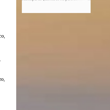
honorem, es decir, solo por el honor y no
la enorme capacidad de un actor de
remunerativo. Algunos no cobraban
convertirse en un relator de la historia de
estipendio -depende el cargo- pero tenían
tantos inmigrantes que llegaron a la
importantísimos beneficios económicos".
Argentina para hacer la América. La
Siguie diciendo Castellano: "Los ...
historia, escrita por el propio protagonista y
Julio Molina -a la sazón director de la
co,
pieza-, va contando la vida del Galego, que
llegó al país y que trabajando fue quemando
etapas, esforzándose a puro pulmón. Pero
también está lo vivido en su España natal,
.
con el tema de la guerra civil que sufrió la
familia y tuvo la grieta que instaló el
generalisimo Franco con una enorme cuota
ro,
de torturas, persecución, secuestros,
prisiones. El dolor vivido en carne propia y
trasladado a la piel, para contar todo lo
padecido. El relato tiene morriña, saudades,
el canto a Galicia, tierra de los padres y