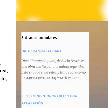
Entradas populares
OIGA CHAMIGO AGUARA
Oiga Chamigo Aguará, de Adela Basch, es
,
una obra escrita por una autora argentina.
nst,
Està situada en la selva y trata sobre cómo
hi,
un aguaraguazú se disfraza de militar y se
autoproclama recaudador de impuestos
camineros, cobrándole peaje a cualquier
animal que pretenda circular por ahí. En
EL TERMINO "HONORABLE" Y UNA
primera instancia aparece Teteu, el tero,
ACLARACIÓN
quien cede a pagar dicho impuesto por el