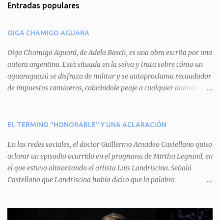
Entradas populares
e
n
OIGA CHAMIGO AGUARA
t
a
Oiga Chamigo Aguará, de Adela Basch, es una obra escrita por una
autora argentina. Està situada en la selva y trata sobre cómo un
r
aguaraguazú se disfraza de militar y se autoproclama recaudador
i
de impuestos camineros, cobrándole peaje a cualquier animal que
o
pretenda circular por ahí. En primera instancia aparece Teteu, el
s
tero, quien cede a pagar dicho impuesto por el miedo que el
aguará le provoca. De igual manera pasa con Tatú, el armadillo.
EL TERMINO "HONORABLE" Y UNA ACLARACIÓN
Pero el tercer personaje, Mboí, la víbora, logra burlar la autoridad
En las redes sociales, el doctor Guillermo Amadeo Castellano quiso
del aguará y pasa sin pagar. Por último, Tui, la cotorra, deja
aclarar un episodio ocurrido en el programa de Mirtha Legrand, en
expuesta la mentira del aguará y arenga a los otros tres
el que estuvo almorzando el artista Luis Landriscina. Señaló
personajes a unirse para enfrentarlo. Finalmente, terminan por
Castellano que Landriscina había dicho que la palabra
quitarle el disfraz de militar, y el aguará huye despavorido al verse
"honorable" -por Honorable Cámara de Diputados, Honorable
perdido. La pieza se llevará a escena los sábados 7 y 14 de junio y el
Senado, etcétera- derivaba de ad honorem "porque se prestaba un
domingo 8 a las 17, con el elenco de Baobabs. Sin duda se trata de
servicio a la patria y debía ser sin remuneración". Agrega el letrado
una propuesta muy divertida con canciones en vivo, máscaras, una