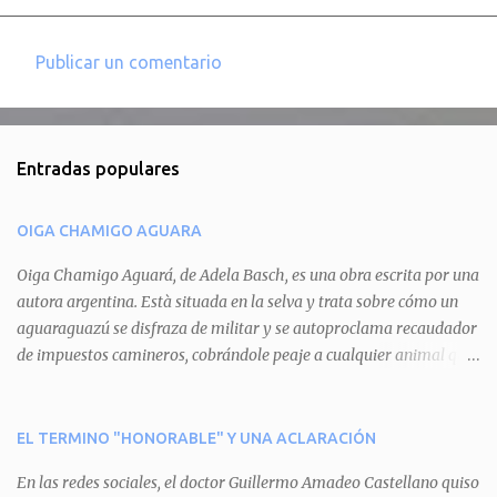
Publicar un comentario
C
o
m
Entradas populares
e
n
OIGA CHAMIGO AGUARA
t
a
Oiga Chamigo Aguará, de Adela Basch, es una obra escrita por una
autora argentina. Està situada en la selva y trata sobre cómo un
r
aguaraguazú se disfraza de militar y se autoproclama recaudador
i
de impuestos camineros, cobrándole peaje a cualquier animal que
o
pretenda circular por ahí. En primera instancia aparece Teteu, el
s
tero, quien cede a pagar dicho impuesto por el miedo que el
aguará le provoca. De igual manera pasa con Tatú, el armadillo.
EL TERMINO "HONORABLE" Y UNA ACLARACIÓN
Pero el tercer personaje, Mboí, la víbora, logra burlar la autoridad
En las redes sociales, el doctor Guillermo Amadeo Castellano quiso
del aguará y pasa sin pagar. Por último, Tui, la cotorra, deja