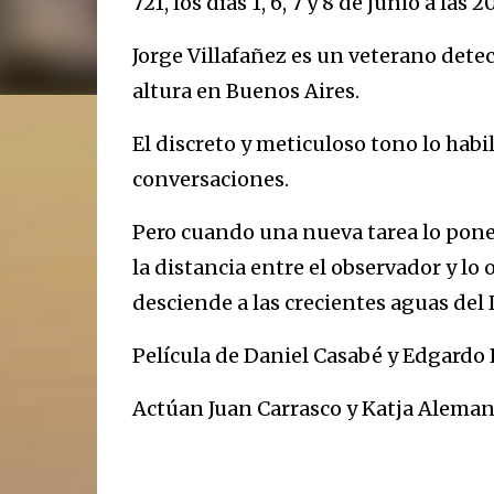
721, los días 1, 6, 7 y 8 de junio a las 20
Jorge Villafañez es un veterano dete
altura en Buenos Aires.
El discreto y meticuloso tono lo habil
conversaciones.
Pero cuando una nueva tarea lo pone 
la distancia entre el observador y l
desciende a las crecientes aguas del D
Película de Daniel Casabé y Edgardo 
Actúan Juan Carrasco y Katja Aleman