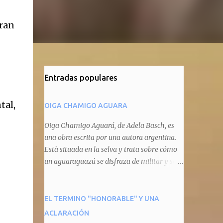
gran
Entradas populares
tal,
OIGA CHAMIGO AGUARA
Oiga Chamigo Aguará, de Adela Basch, es
una obra escrita por una autora argentina.
Està situada en la selva y trata sobre cómo
un aguaraguazú se disfraza de militar y se
autoproclama recaudador de impuestos
camineros, cobrándole peaje a cualquier
animal que pretenda circular por ahí. En
EL TERMINO "HONORABLE" Y UNA
primera instancia aparece Teteu, el tero,
ACLARACIÓN
quien cede a pagar dicho impuesto por el