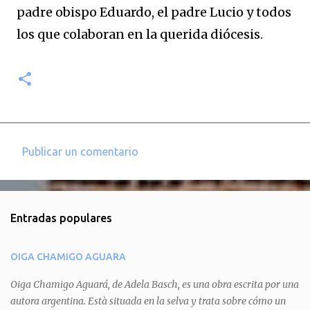
padre obispo Eduardo, el padre Lucio y todos
los que colaboran en la querida diócesis.
Publicar un comentario
C
o
m
Entradas populares
e
n
OIGA CHAMIGO AGUARA
t
a
Oiga Chamigo Aguará, de Adela Basch, es una obra escrita por una
autora argentina. Està situada en la selva y trata sobre cómo un
r