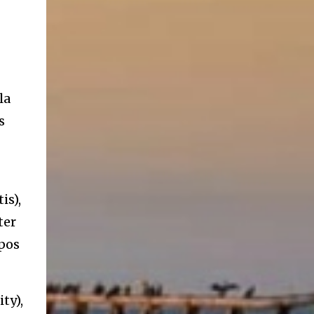
la
s
is),
ter
mpos
ty),