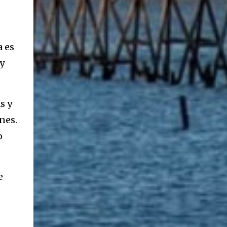
a es
y
s y
nes.
o
e