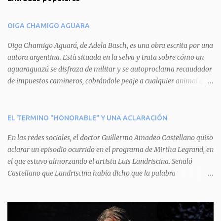
e
n
OIGA CHAMIGO AGUARA
t
a
Oiga Chamigo Aguará, de Adela Basch, es una obra escrita por una
autora argentina. Està situada en la selva y trata sobre cómo un
r
aguaraguazú se disfraza de militar y se autoproclama recaudador
i
de impuestos camineros, cobrándole peaje a cualquier animal que
o
pretenda circular por ahí. En primera instancia aparece Teteu, el
s
tero, quien cede a pagar dicho impuesto por el miedo que el
aguará le provoca. De igual manera pasa con Tatú, el armadillo.
EL TERMINO "HONORABLE" Y UNA ACLARACIÓN
Pero el tercer personaje, Mboí, la víbora, logra burlar la autoridad
En las redes sociales, el doctor Guillermo Amadeo Castellano quiso
del aguará y pasa sin pagar. Por último, Tui, la cotorra, deja
aclarar un episodio ocurrido en el programa de Mirtha Legrand, en
expuesta la mentira del aguará y arenga a los otros tres
el que estuvo almorzando el artista Luis Landriscina. Señaló
personajes a unirse para enfrentarlo. Finalmente, terminan por
Castellano que Landriscina había dicho que la palabra
quitarle el disfraz de militar, y el aguará huye despavorido al verse
"honorable" -por Honorable Cámara de Diputados, Honorable
perdido. La pieza se llevará a escena los sábados 7 y 14 de junio y el
Senado, etcétera- derivaba de ad honorem "porque se prestaba un
domingo 8 a las 17, con el elenco de Baobabs. Sin duda se trata de
servicio a la patria y debía ser sin remuneración". Agrega el letrado
una propuesta muy divertida con canciones en vivo, máscaras, una
que "todos enmudecieron en la mesa, pero por NO SABER.