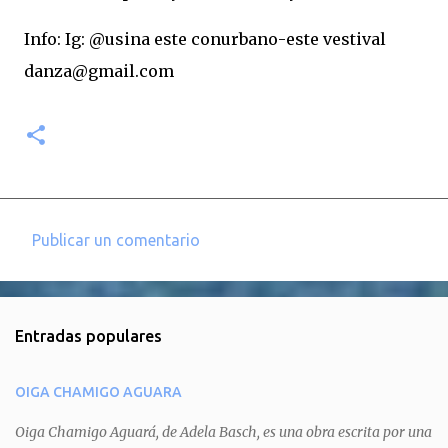
Info: Ig: @usina este conurbano-este vestival
danza@gmail.com
Publicar un comentario
C
o
m
Entradas populares
e
n
OIGA CHAMIGO AGUARA
t
a
Oiga Chamigo Aguará, de Adela Basch, es una obra escrita por una