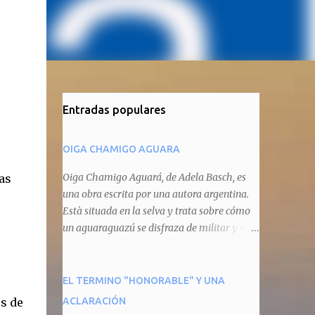
Entradas populares
OIGA CHAMIGO AGUARA
Oiga Chamigo Aguará, de Adela Basch, es
as
una obra escrita por una autora argentina.
Està situada en la selva y trata sobre cómo
un aguaraguazú se disfraza de militar y se
autoproclama recaudador de impuestos
camineros, cobrándole peaje a cualquier
animal que pretenda circular por ahí. En
EL TERMINO "HONORABLE" Y UNA
primera instancia aparece Teteu, el tero,
es de
ACLARACIÓN
quien cede a pagar dicho impuesto por el